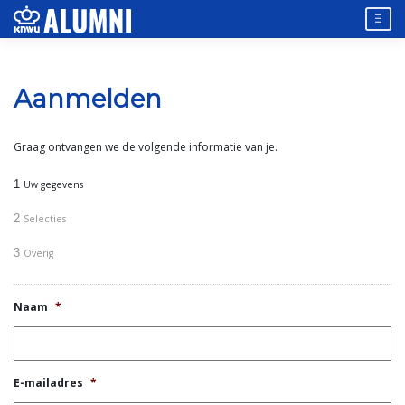
Skip
to
content
Aanmelden
Graag ontvangen we de volgende informatie van je.
1
Uw gegevens
2
Selecties
3
Overig
Naam
*
E-mailadres
*